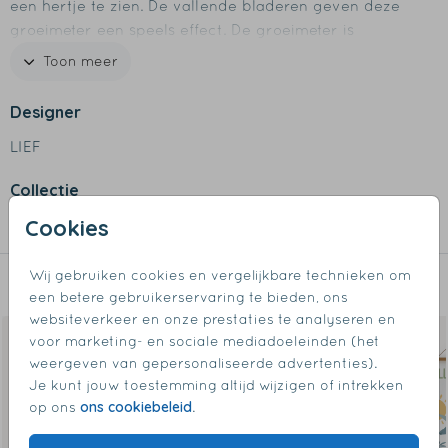
een hertje te zien. De vallende bladeren geven deze
groeimeter een speels effect. De groeimeter is
helemaal naar wens aan te passen in onze online
Toon meer
editor.
Designer
Specificaties groeimeter
LIEF
- Formaat: 140 x 30 cm
- Materiaal: gemaakt van stevig canvas
Collectie
- De groeimeter begint bij 45 cm
- Bestel gemakkelijk de donker bruine houten latjes er
Cookies
Groeimeters
bij
- Aan het boven-latje zit een koordje om op te hangen
Wij gebruiken cookies en vergelijkbare technieken om
Dit vind je misschien ook leuk
- Latjes worden niet standaard meegeleverd
een betere gebruikerservaring te bieden, ons
websiteverkeer en onze prestaties te analyseren en
voor marketing- en sociale mediadoeleinden (het
weergeven van gepersonaliseerde advertenties).
Je kunt jouw toestemming altijd wijzigen of intrekken
ons cookiebeleid
op ons
.