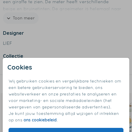
een giraffe te zien. De meter heeft verschillende
beige en bruinetinten. De groeimeter is helemaal naar
wens aan te passen in onze online editor.
Toon meer
Specificaties groeimeter
Designer
- Formaat: 140 x 30 cm
LIEF
- Materiaal: gemaakt van stevig canvas
- De groeimeter begint bij 45 cm
Collectie
- Bestel gemakkelijk de donker bruine houten latjes er
bij
Cookies
Groeimeters
- Aan het boven-latje zit een koordje om op te hangen
- Latjes worden niet standaard meegeleverd
Wij gebruiken cookies en vergelijkbare technieken om
Dit vind je misschien ook leuk
een betere gebruikerservaring te bieden, ons
websiteverkeer en onze prestaties te analyseren en
voor marketing- en sociale mediadoeleinden (het
weergeven van gepersonaliseerde advertenties).
Je kunt jouw toestemming altijd wijzigen of intrekken
ons cookiebeleid
op ons
.