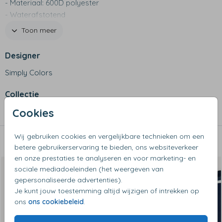
- Materiaal: 600D polyester
- Waterafstotend
- Groot buitenvak voor tennisracket
Toon meer
- Zijvakje met ritssluiting
- Met comfortabele, verstelbare schouderbanden
Designer
- Niet geschikt voor de wasmachine
Simply Colors
Collectie
Cookies
Sporttassen
Wij gebruiken cookies en vergelijkbare technieken om een
Dit vind je misschien ook leuk
betere gebruikerservaring te bieden, ons websiteverkeer
en onze prestaties te analyseren en voor marketing- en
sociale mediadoeleinden (het weergeven van
gepersonaliseerde advertenties).
Je kunt jouw toestemming altijd wijzigen of intrekken op
ons
ons cookiebeleid
.