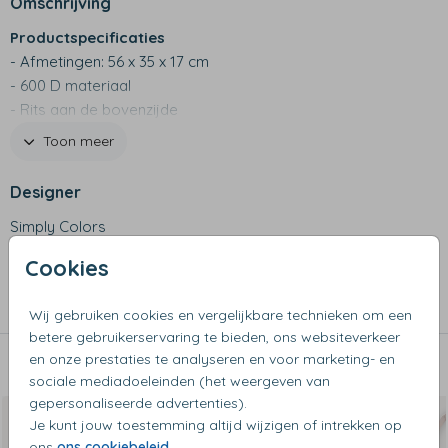
Omschrijving
Productspecificaties
- Afmetingen: 56 x 35 x 17 cm
- 600 D materiaal
- Rits aan de bovenzijde
- Vakje afgesloten met rits aan binnenzijde
Toon meer
Designer
Simply Colors
Cookies
Collectie
Shoppers
Wij gebruiken cookies en vergelijkbare technieken om een
betere gebruikerservaring te bieden, ons websiteverkeer
en onze prestaties te analyseren en voor marketing- en
Dit vind je misschien ook leuk
sociale mediadoeleinden (het weergeven van
gepersonaliseerde advertenties).
Je kunt jouw toestemming altijd wijzigen of intrekken op
ons
ons cookiebeleid
.