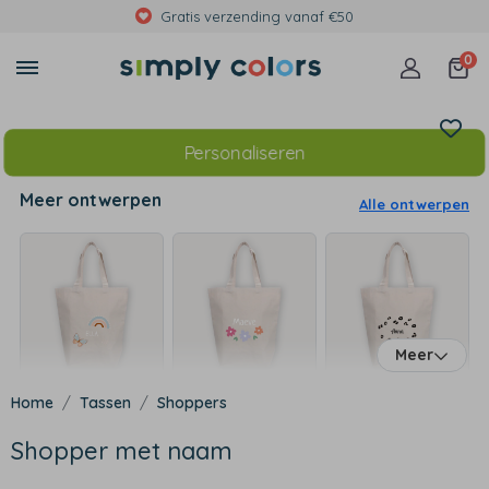
Met foto's, eigen tekst of print
0
Personaliseren
Meer ontwerpen
Alle ontwerpen
Meer
Tassen
Shoppers
Shopper met naam