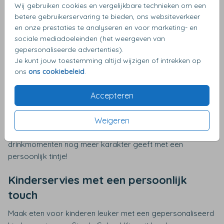
gelegenheid
Wij gebruiken cookies en vergelijkbare technieken om een
betere gebruikerservaring te bieden, ons websiteverkeer
Gegraveerde glazen van Simply Colors zijn een elegante
en onze prestaties te analyseren en voor marketing- en
toevoeging aan elke tafelsetting. Kies uit waterglazen,
sociale mediadoeleinden (het weergeven van
wijnglazen of andere drankglazen en voeg een
gepersonaliseerde advertenties).
persoonlijke gravure toe, zoals een naam, initialen of een
Je kunt jouw toestemming altijd wijzigen of intrekken op
ons
ons cookiebeleid
.
speciale boodschap. Perfect voor verjaardagen, jubilea,
een bruiloft of gewoon om je eigen servies een unieke
Accepteren
twist te geven. Elk glas wordt met precisie gegraveerd,
zodat de details scherp en duurzaam zijn. Deze glazen zijn
niet alleen mooi, maar ook praktisch en geschikt voor
Weigeren
dagelijks gebruik. Ontdek hoe je jouw eet- en
drinkmomenten nog meer karakter geeft met een
persoonlijk tintje!
Kinderservies met een persoonlijk
touch
Maak eten voor kinderen leuker met een gepersonaliseerd