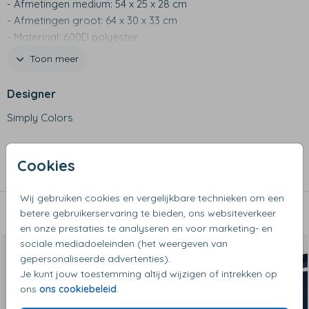
- Afmetingen medium: 54 x 25 x 28 cm
- Afmetingen groot: 64 x 30 x 33 cm
- Materiaal: 600D polyester
- Waterafstotend
Toon meer
- Met verstelbare schouderband
- Met 2 extra afsluitbare vakken aan de buitenkant
Designer
- Binnenvak met rits voor geld of sleutels
Simply Colors
- Niet geschikt voor wasmachine
Collectie
Cookies
Sporttassen
Wij gebruiken cookies en vergelijkbare technieken om een
betere gebruikerservaring te bieden, ons websiteverkeer
Dit vind je misschien ook leuk
en onze prestaties te analyseren en voor marketing- en
sociale mediadoeleinden (het weergeven van
gepersonaliseerde advertenties).
Je kunt jouw toestemming altijd wijzigen of intrekken op
ons
ons cookiebeleid
.