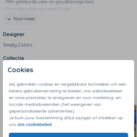
- Met gekleurde veer en goudkleurige bies
- Past alle kinderen vanaf 3 jaar
- Naam wordt langs de rand gedrukt
Toon meer
- Niet bij open vuur houden
Designer
Simply Colors
Collectie
Cookies
Pietenmutsen
Wij gebruiken cookies en vergelijkbare technieken om een
Dit vind je misschien ook leuk
betere gebruikerservaring te bieden, ons websiteverkeer
en onze prestaties te analyseren en voor marketing- en
sociale mediadoeleinden (het weergeven van
gepersonaliseerde advertenties).
Je kunt jouw toestemming altijd wijzigen of intrekken op
ons
ons cookiebeleid
.