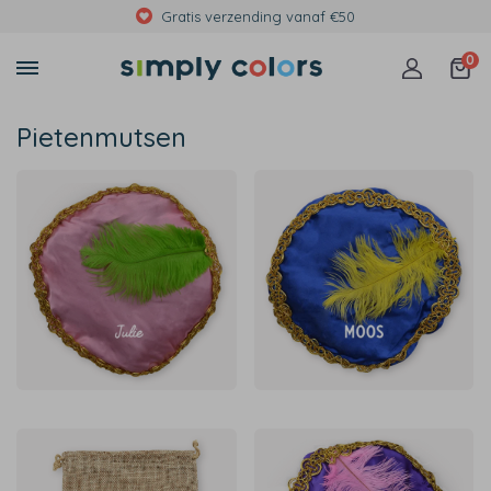
Met foto's, eigen tekst of print
0
Pietenmutsen