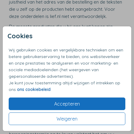
juistheid van het adres van de bestelling en de teksten
die u zelf op de producten hebt aangebracht. Voor
deze onderdelen is lief.nl niet verantwoordelijk.
De meeste producten die u bij ons kunt kopen zijn
uitgesloten van het herroepingsrecht, omdat dit
Cookies
maatwerk betreft. Alleen voor standaardproducten in
onze webshop geldt het herroepingsrecht. U heeft het
Wij gebruiken cookies en vergelijkbare technieken om een
recht om binnen een termijn van 14 dagen zonder
betere gebruikerservaring te bieden, ons websiteverkeer
opgave van redenen de overeenkomst te herroepen.
en onze prestaties te analyseren en voor marketing- en
De herroepingstermijn verstrijkt 14 dagen na de dag
sociale mediadoeleinden (het weergeven van
gepersonaliseerde advertenties).
waarop u of een door u aangewezen derde, die niet de
Je kunt jouw toestemming altijd wijzigen of intrekken op
vervoerder is, het goed fysiek in bezit krijgt. Om het
ons
ons cookiebeleid
.
herroepingsrecht uit te oefenen, moet u ons via een
ondubbelzinnige verklaring (bijvoorbeeld schriftelijk,
Accepteren
per post, fax of e-mail) op de hoogte stellen de
overeenkomst te herroepen. U kunt hiervoor
Weigeren
gebruikmaken van het
modelformulier voor
herroeping
, maar bent hiertoe niet verplicht. Om de