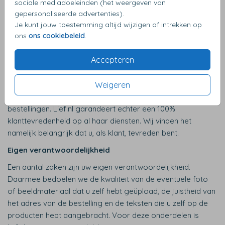
bent alleen aansprakelijk voor de waardevermindering van
sociale mediadoeleinden (het weergeven van
gepersonaliseerde advertenties).
de goederen die het gevolg is van het gebruik van de
Je kunt jouw toestemming altijd wijzigen of intrekken op
goederen, dat verder gaat dan nodig is om de aard, de
ons
ons cookiebeleid
.
kenmerken en de werking van de goederen vast te stellen.
Retoursturen van maatwerk
Accepteren
De meeste bestellingen op lief.nl zijn maatwerk, elk besteld
product wordt speciaal voor u gedrukt. Het
Weigeren
herroepingsrecht is daarom niet van toepassing op deze
bestellingen. Lief.nl garandeert echter een 100%
klanttevredenheid op al haar diensten. Wij vinden het
namelijk belangrijk dat u, als klant, tevreden bent.
Eigen verantwoordelijkheid
Een aantal zaken zijn uw eigen verantwoordelijkheid.
Daarmee bedoelen we de kwaliteit van de eventuele foto
of beeldmateriaal dat u zelf hebt geüpload, de juistheid van
het adres van de bestelling en de teksten die u zelf op de
producten hebt aangebracht. Voor deze onderdelen is