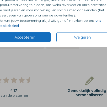
Toilettas
gebruikerservaring te bieden, ons websiteverkeer en onze prestaties
te analyseren en voor marketing- en sociale mediadoeleinden (het
weergeven van gepersonaliseerde advertenties).
Je kunt jouw toestemming altijd wijzigen of intrekken op ons
ons
cookiebeleid
.
Accepteren
Weigeren
4,17
Gemakkelijk volledig
personaliseren
van de 5 sterren