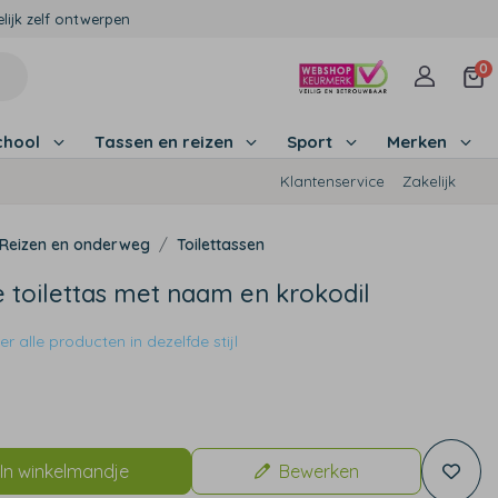
lijk zelf ontwerpen
0
chool
Tassen en reizen
Sport
Merken
Klantenservice
Zakelijk
Reizen en onderweg
Toilettassen
 toilettas met naam en krokodil
r alle producten in dezelfde stijl
9
In winkelmandje
Bewerken