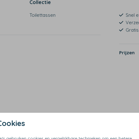
Collectie
Toilettassen
Snel e
Verze
Grati
Prijzen
Cookies
Wij gebruiken cookies en vergelijkbare technieken om een betere