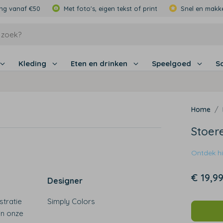
ing vanaf €50
Met foto's, eigen tekst of print
Snel en makke
Kleding
Eten en drinken
Speelgoed
S
Stoere
Ontdek hie
€ 19,9
Designer
stratie
Simply Colors
in onze