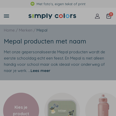
Met foto's, eigen tekst of print
0
Home /
Merken /
Mepal
Mepal producten met naam
Met onze gepersonaliseerde Mepal producten wordt de
eerste schooldag echt een feest. En Mepal is niet alleen
handig voor school maar ook ideaal voor onderweg of
naar je werk.
...
Lees meer
Kies je
product