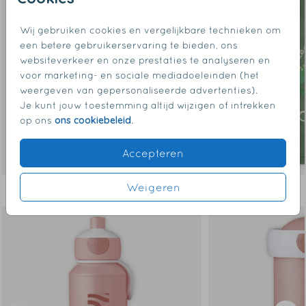
Wij gebruiken cookies en vergelijkbare technieken om
een betere gebruikerservaring te bieden, ons
websiteverkeer en onze prestaties te analyseren en
voor marketing- en sociale mediadoeleinden (het
weergeven van gepersonaliseerde advertenties).
Je kunt jouw toestemming altijd wijzigen of intrekken
ons cookiebeleid
op ons
.
Accepteren
Weigeren
Dit vind je misschien ook leuk