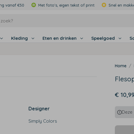
ing vanaf €50
Met foto's, eigen tekst of print
Snel en makke
Kleding
Eten en drinken
Speelgoed
S
Fleso
€ 10,9
Designer
Deze p
Simply Colors