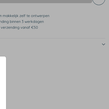
n makkelijk zelf te ontwerpen
nding binnen 3 werkdagen
s verzending vanaf €50