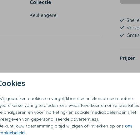
Collectie
Keukengerei
Snel e
Verze
Grati
Prijzen
Cookies
Wij gebruiken cookies en vergelijkbare technieken om een betere
gebruikerservaring te bieden, ons websiteverkeer en onze prestaties
te analyseren en voor marketing- en sociale mediadoeleinden (het
weergeven van gepersonaliseerde advertenties).
Je kunt jouw toestemming altijd wijzigen of intrekken op ons
ons
cookiebeleid
.