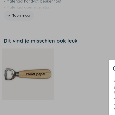
- Materiaal handvat: beukenhout
- Materiaal opener: metaal
- Design wordt in het handvat gegraveerd
Toon meer
- Niet geschikt voor de vaatwasser
Dit vind je misschien ook leuk