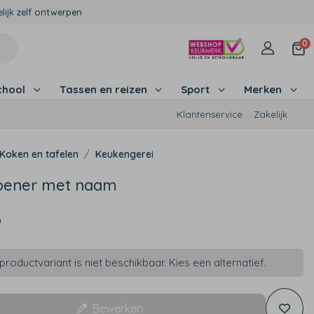
lijk zelf ontwerpen
0
chool
Tassen en reizen
Sport
Merken
Klantenservice
Zakelijk
Koken en tafelen
Keukengerei
pener met naam
9
roductvariant is niet beschikbaar. Kies een alternatief.
Bewerken