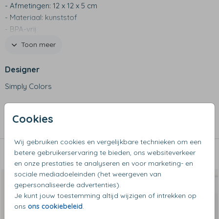
- Afmetingen: 12 x 12 x 5 cm
- Materiaal: kunststof
- BPA-vrij
- Niet geschikt voor de vaatwasser, met de hand
Toon meer
afwassen
- Ontdek ook de andere producten van het kinderservies!
Designer
Simply Colors
Collectie
Cookies
Kommetjes
Wij gebruiken cookies en vergelijkbare technieken om een
betere gebruikerservaring te bieden, ons websiteverkeer
Dit vind je misschien ook leuk
en onze prestaties te analyseren en voor marketing- en
sociale mediadoeleinden (het weergeven van
gepersonaliseerde advertenties).
Je kunt jouw toestemming altijd wijzigen of intrekken op
ons
ons cookiebeleid
.