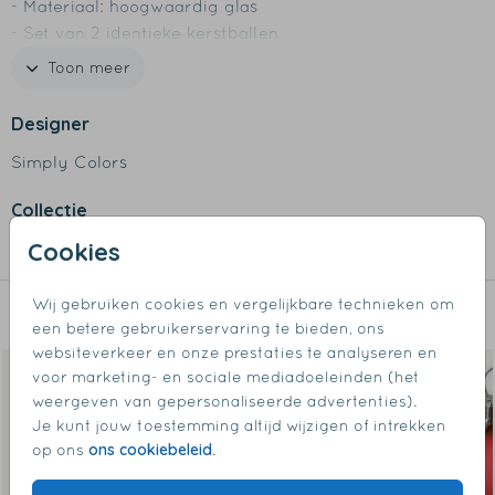
- Materiaal: hoogwaardig glas
- Set van 2 identieke kerstballen
- Verpakt in transparant doosje om de kerstbal te
Toon meer
beschermen
Designer
Simply Colors
Collectie
Cookies
Kerstballen
Wij gebruiken cookies en vergelijkbare technieken om
Dit vind je misschien ook leuk
een betere gebruikerservaring te bieden, ons
websiteverkeer en onze prestaties te analyseren en
voor marketing- en sociale mediadoeleinden (het
weergeven van gepersonaliseerde advertenties).
Je kunt jouw toestemming altijd wijzigen of intrekken
ons cookiebeleid
op ons
.