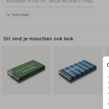
- Afmetingen: 16 x 8,5 cm - Inhoud: 180 gram ( 1 reep)
- Ontwerp zelf de wikkel voor om de chocoladereep
- Keuze uit verschillende smaken
Toon meer
Dit vind je misschien ook leuk