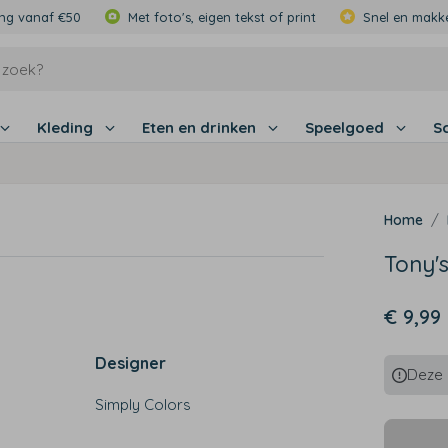
ing vanaf €50
Met foto's, eigen tekst of print
Snel en makke
Kleding
Eten en drinken
Speelgoed
S
Tony'
€ 9,99
Designer
Deze p
Simply Colors