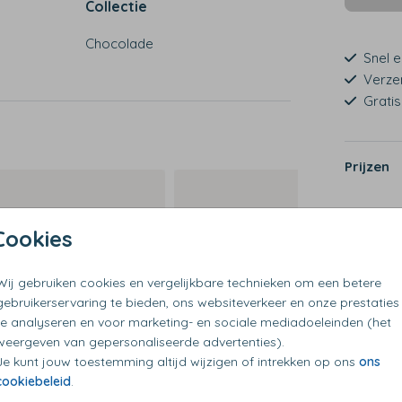
Collectie
Chocolade
Snel e
Verze
Grati
Prijzen
Cookies
Wij gebruiken cookies en vergelijkbare technieken om een betere
gebruikerservaring te bieden, ons websiteverkeer en onze prestaties
te analyseren en voor marketing- en sociale mediadoeleinden (het
weergeven van gepersonaliseerde advertenties).
Je kunt jouw toestemming altijd wijzigen of intrekken op ons
ons
cookiebeleid
.