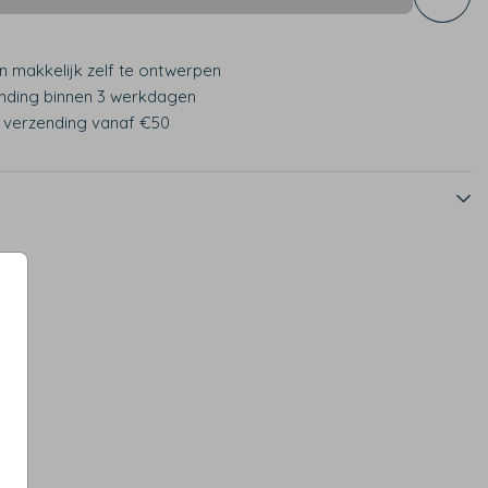
n makkelijk zelf te ontwerpen
nding binnen 3 werkdagen
s verzending vanaf €50