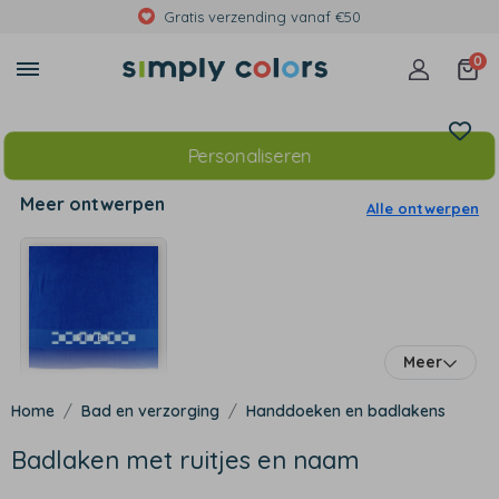
Met foto's, eigen tekst of print
0
Personaliseren
Meer ontwerpen
Alle ontwerpen
Meer
Bad en verzorging
Handdoeken en badlakens
Badlaken met ruitjes en naam