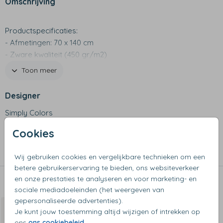
Omschrijving
Productspecificaties:
- Afmetingen: 70 x 140 cm
- Zware kwaliteit (450 gr/m2)
- Mooie luxe afwerkingen
Toon meer
Designer
Simply Colors
Cookies
Collectie
Handdoeken en badlakens
Wij gebruiken cookies en vergelijkbare technieken om een
betere gebruikerservaring te bieden, ons websiteverkeer
en onze prestaties te analyseren en voor marketing- en
Dit vind je misschien ook leuk
sociale mediadoeleinden (het weergeven van
gepersonaliseerde advertenties).
Van €20 voor €10
Je kunt jouw toestemming altijd wijzigen of intrekken op
ons
ons cookiebeleid
.