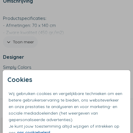
Omschrijving
Productspecificaties:
- Afmetingen: 70 x 140 cm
- Zware kwaliteit (450 gr/m2)
- Mooie luxe afwerkingen
Toon meer
Designer
Simply Colors
Cookies
Collectie
Handdoeken en badlakens
Wij gebruiken cookies en vergelijkbare technieken om een
betere gebruikerservaring te bieden, ons websiteverkeer
en onze prestaties te analyseren en voor marketing- en
Dit vind je misschien ook leuk
sociale mediadoeleinden (het weergeven van
gepersonaliseerde advertenties).
Van €20 voor €10
Je kunt jouw toestemming altijd wijzigen of intrekken op
ons
ons cookiebeleid
.