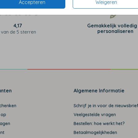
Accepteren
Weigeren
4,17
Gemakkelijk volledig
personaliseren
van de 5 sterren
anten
Algemene Informatie
schenken
Schrijf je in voor de nieuwsbrief
 op
Veelgestelde vragen
ragen
Bestellen: hoe werkt het?
unt
Betaalmogelijkheden