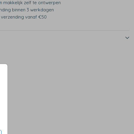
n makkelijk zelf te ontwerpen
nding binnen 3 werkdagen
s verzending vanaf €50