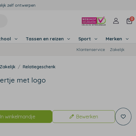
lijk zelf ontwerpen
0
chool
Tassen en reizen
Sport
Merken
Klantenservice
Zakelijk
Zakelijk
Relatiegeschenk
rtje met logo
9
In winkelmandje
Bewerken