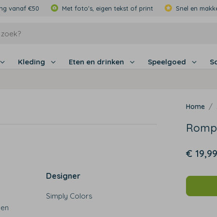
ing vanaf €50
Met foto's, eigen tekst of print
Snel en makke
Kleding
Eten en drinken
Speelgoed
S
Rompe
€ 19,9
Designer
Simply Colors
een