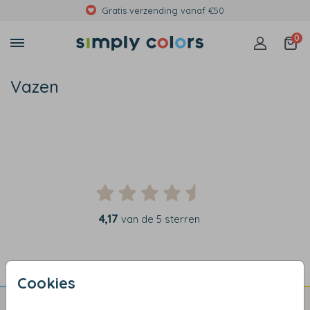
Gratis verzending vanaf €50
0
Vazen
4,17
van de 5 sterren
Cookies