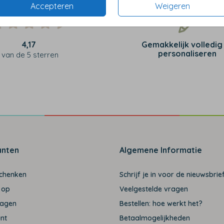
Accepteren
Weigeren
4,17
Gemakkelijk volledig
personaliseren
van de 5 sterren
anten
Algemene Informatie
schenken
Schrijf je in voor de nieuwsbrief
 op
Veelgestelde vragen
ragen
Bestellen: hoe werkt het?
unt
Betaalmogelijkheden