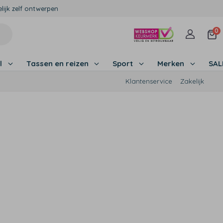
lijk zelf ontwerpen
0
l
Tassen en reizen
Sport
Merken
SA
Klantenservice
Zakelijk