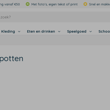
ing vanaf €50
Met foto's, eigen tekst of print
Snel en makke
Kleding
Eten en drinken
Speelgoed
Schoo
potten