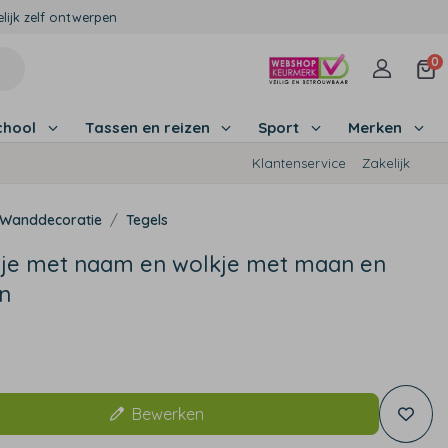
lijk zelf ontwerpen
0
chool
Tassen en reizen
Sport
Merken
Klantenservice
Zakelijk
Wanddecoratie
Tegels
tje met naam en wolkje met maan en
n
9
Bewerken