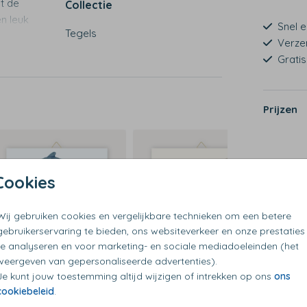
t de
Collectie
n leuk
Snel e
Tegels
een
Verze
Grati
Prijzen
Cookies
Wij gebruiken cookies en vergelijkbare technieken om een betere
gebruikerservaring te bieden, ons websiteverkeer en onze prestaties
te analyseren en voor marketing- en sociale mediadoeleinden (het
weergeven van gepersonaliseerde advertenties).
Je kunt jouw toestemming altijd wijzigen of intrekken op ons
ons
cookiebeleid
.