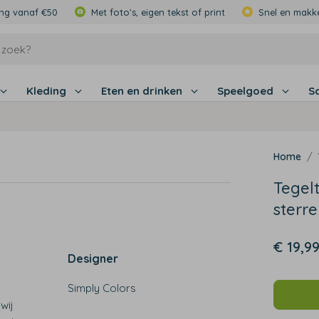
ing vanaf €50
Met foto's, eigen tekst of print
Snel en makke
Kleding
Eten en drinken
Speelgoed
S
Tegel
sterre
€ 19,9
Designer
Simply Colors
wij