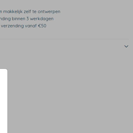
n makkelijk zelf te ontwerpen
nding binnen 3 werkdagen
s verzending vanaf €50