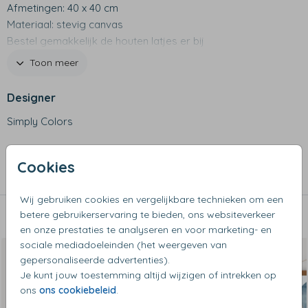
Afmetingen: 40 x 40 cm
Materiaal: stevig canvas
Bestel gemakkelijk de houten latjes er bij
Houten latjes worden niet standaard meegeleverd
Toon meer
Bovenlatje met koord om de poster op te hangen
Ook beschikbaar in andere formaten!
Designer
Simply Colors
Collectie
Cookies
Canvas posters
Wij gebruiken cookies en vergelijkbare technieken om een
betere gebruikerservaring te bieden, ons websiteverkeer
Dit vind je misschien ook leuk
en onze prestaties te analyseren en voor marketing- en
sociale mediadoeleinden (het weergeven van
gepersonaliseerde advertenties).
Je kunt jouw toestemming altijd wijzigen of intrekken op
ons
ons cookiebeleid
.