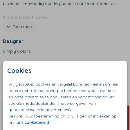
bloemen! Eenvoudig aan te passen in onze online editor.
Productspecificaties
- Materiaal: 100% PVC
Toon meer
- Antislip zool
- Voorgevormd voetbed
Designer
- Badslippers met gekleurde zool en witte flap die wordt
Simply Colors
bedrukt
- Beide slippers worden bedrukt met het ontworpen
Collectie
design
Cookies
- Opdruk geeft niet af en is slijtvast
Slippers
Wij gebruiken cookies en vergelijkbare technieken om een
betere gebruikerservaring te bieden, ons websiteverkeer
Dit vind je misschien ook leuk
en onze prestaties te analyseren en voor marketing- en
sociale mediadoeleinden (het weergeven van
gepersonaliseerde advertenties).
Je kunt jouw toestemming altijd wijzigen of intrekken op
ons
ons cookiebeleid
.