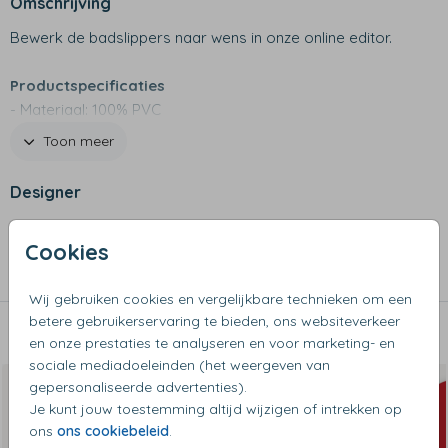
Omschrijving
Bewerk de badslippers naar wens in onze online editor.
Productspecificaties
- Materiaal: 100% PVC
- Antislip zool
Toon meer
- Voorgevormd voetbed
- Badslippers met gekleurde zool en witte flap die wordt
Designer
bedrukt
- Beide slippers worden bedrukt met het ontworpen
Collectie
Cookies
design
Slippers
- Opdruk geeft niet af en is slijtvast
Wij gebruiken cookies en vergelijkbare technieken om een
betere gebruikerservaring te bieden, ons websiteverkeer
Dit vind je misschien ook leuk
en onze prestaties te analyseren en voor marketing- en
sociale mediadoeleinden (het weergeven van
gepersonaliseerde advertenties).
Je kunt jouw toestemming altijd wijzigen of intrekken op
ons
ons cookiebeleid
.