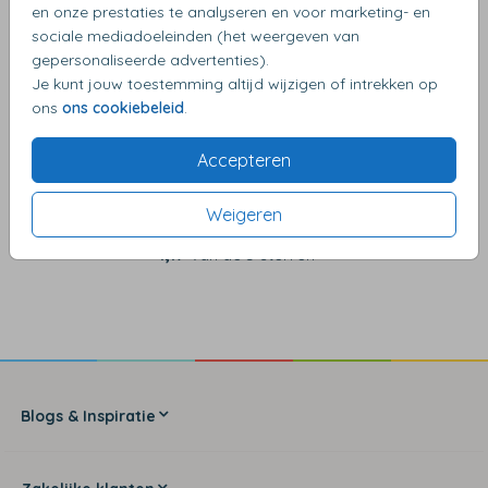
• Recht, zacht handvat met geïntegreerde drukknop
en onze prestaties te analyseren en voor marketing- en
• Zwarte nikkelvrije punten
sociale mediadoeleinden (het weergeven van
• Opdruk aan beide zijden
gepersonaliseerde advertenties).
Je kunt jouw toestemming altijd wijzigen of intrekken op
ons
ons cookiebeleid
.
Accepteren
Weigeren
4,17
van de 5 sterren
Blogs & Inspiratie