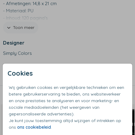
- Afmetingen: 14,8 x 21 cm
- Materiaal: PU
- Inhoud: 120 pagina's
- Tweezijdig gelinieerd
Toon meer
- Met handig elastiek en lintje
Designer
Simply Colors
Collectie
Cookies
Notitieboeken
Wij gebruiken cookies en vergelijkbare technieken om een
betere gebruikerservaring te bieden, ons websiteverkeer
Dit vind je misschien ook leuk
en onze prestaties te analyseren en voor marketing- en
sociale mediadoeleinden (het weergeven van
gepersonaliseerde advertenties).
Je kunt jouw toestemming altijd wijzigen of intrekken op
ons
ons cookiebeleid
.