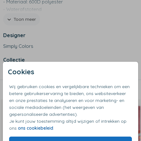
- Materiaal: 600D polyester
- Waterafstotend
- Met voorvak, zijvak én klein binnenvakje met ritssluiting
Toon meer
- Speciaal ondervak voor schoenen of natte kleding
- Met stevige hengsels en een verstelbare schouderband
Designer
- Kan ook gedragen worden als een rugzak
Simply Colors
- Niet geschikt voor de wasmachine
Collectie
Cookies
Sporttassen
Wij gebruiken cookies en vergelijkbare technieken om een
Dit vind je misschien ook leuk
betere gebruikerservaring te bieden, ons websiteverkeer
en onze prestaties te analyseren en voor marketing- en
sociale mediadoeleinden (het weergeven van
gepersonaliseerde advertenties).
Je kunt jouw toestemming altijd wijzigen of intrekken op
ons
ons cookiebeleid
.