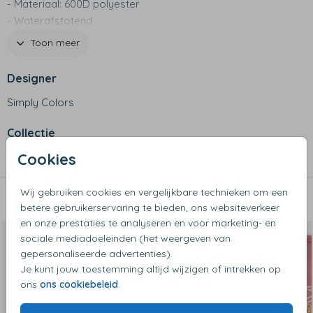
- Materiaal: 600D polyester
- Waterafstotend
- Met voorvak, zijvak én klein binnenvakje met ritssluiting
Toon meer
- Speciaal ondervak voor schoenen of natte kleding
- Met stevige hengsels en een verstelbare schouderband
Designer
- Kan ook gedragen worden als een rugzak
Simply Colors
- Niet geschikt voor de wasmachine
Collectie
Cookies
Sporttassen
Wij gebruiken cookies en vergelijkbare technieken om een
Dit vind je misschien ook leuk
betere gebruikerservaring te bieden, ons websiteverkeer
en onze prestaties te analyseren en voor marketing- en
sociale mediadoeleinden (het weergeven van
gepersonaliseerde advertenties).
Je kunt jouw toestemming altijd wijzigen of intrekken op
ons
ons cookiebeleid
.