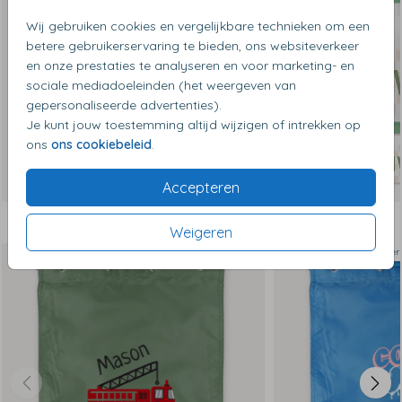
Wij gebruiken cookies en vergelijkbare technieken om een
betere gebruikerservaring te bieden, ons websiteverkeer
en onze prestaties te analyseren en voor marketing- en
sociale mediadoeleinden (het weergeven van
gepersonaliseerde advertenties).
Je kunt jouw toestemming altijd wijzigen of intrekken op
ons
ons cookiebeleid
.
Accepteren
Dit vind je misschien ook leuk
Weigeren
Op diver