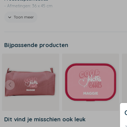
- Afmetingen: 36 x 45 cm
- 210D polyester
Toon meer
- Waterafstotend
- Met 2 draagkoorden
- Extra versteviging in de hoeken
- Niet geschikt voor de wasmachine
Bijpassende producten
Dit vind je misschien ook leuk