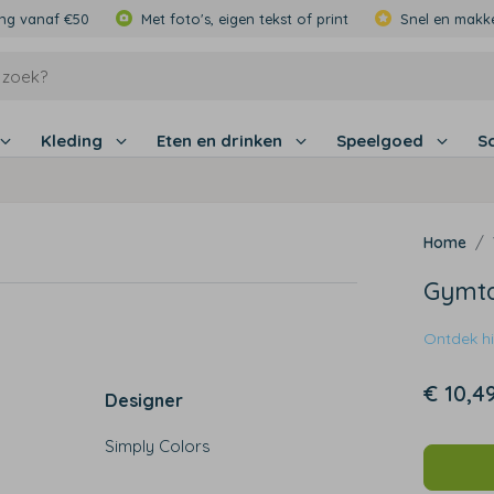
ing vanaf €50
Met foto's, eigen tekst of print
Snel en makke
Kleding
Eten en drinken
Speelgoed
S
Gymtas
Ontdek hie
€ 10,4
Designer
Simply Colors