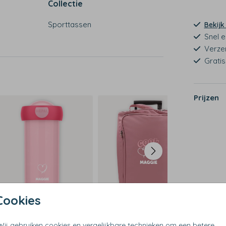
Collectie
Sporttassen
Bekijk
Snel e
Verze
Grati
Prijzen
Cookies
Wij gebruiken cookies en vergelijkbare technieken om een betere