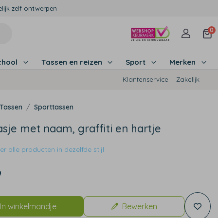
lijk zelf ontwerpen
0
chool
Tassen en reizen
Sport
Merken
Klantenservice
Zakelijk
Tassen
Sporttassen
je met naam, graffiti en hartje
r alle producten in dezelfde stijl
9
In winkelmandje
Bewerken