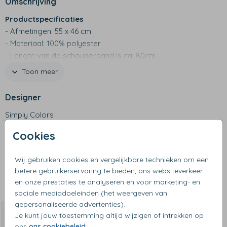
Omschrijving
Productspecificaties
- Afmetingen: 55 x 46 cm
- Materiaal: 100% polyester
- Lengte van de schouderband is ca. 80cm
- Schouderband is niet verstelbaar en niet afneembaar
Toon meer
- Wasinstructie: handwas
- Let op: het borduurstiksel is zichtbaar aan de binnenzijde
Designer
Simply Colors
Cookies
Collectie
Luiertassen
Wij gebruiken cookies en vergelijkbare technieken om een
betere gebruikerservaring te bieden, ons websiteverkeer
en onze prestaties te analyseren en voor marketing- en
Dit vind je misschien ook leuk
sociale mediadoeleinden (het weergeven van
gepersonaliseerde advertenties).
Van €44,99 voor €31,49
Je kunt jouw toestemming altijd wijzigen of intrekken op
ons
ons cookiebeleid
.