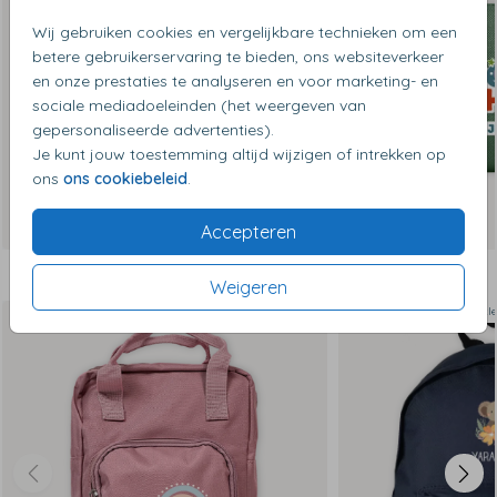
Wij gebruiken cookies en vergelijkbare technieken om een
betere gebruikerservaring te bieden, ons websiteverkeer
en onze prestaties te analyseren en voor marketing- en
sociale mediadoeleinden (het weergeven van
gepersonaliseerde advertenties).
Je kunt jouw toestemming altijd wijzigen of intrekken op
ons
ons cookiebeleid
.
Accepteren
Dit vind je misschien ook leuk
Weigeren
Op diverse k