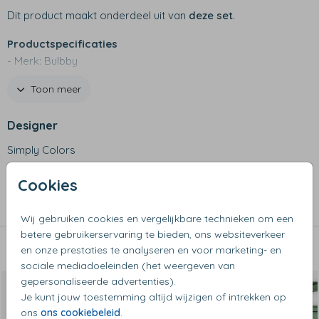
Dit product maakt onderdeel uit van
deze set
.
Productspecificaties
- Merk: Bulbby
- Afmetingen: 22 x 24 x 10 cm
Toon meer
- 600 D materiaal
- Waterafstotend
Designer
- Twee vakjes aan de zijkant, binnen vakje en hoofdvak
met rits
Simply Colors
- Handig rugzakje voor de kleintjes
- Niet geschikt voor in de wasmachine
Collectie
Cookies
Kinderrugzakken
Wij gebruiken cookies en vergelijkbare technieken om een
betere gebruikerservaring te bieden, ons websiteverkeer
en onze prestaties te analyseren en voor marketing- en
Dit vind je misschien ook leuk
sociale mediadoeleinden (het weergeven van
gepersonaliseerde advertenties).
Je kunt jouw toestemming altijd wijzigen of intrekken op
ons
ons cookiebeleid
.