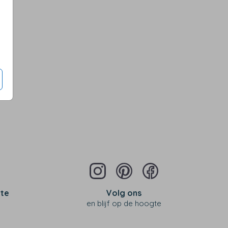
iverse kleuren en maten
Op diverse kleuren en maten
 te
Volg ons
en blijf op de hoogte