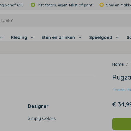
ing vanaf €50
Met foto's, eigen tekst of print
Snel en makke
Kleding
Eten en drinken
Speelgoed
S
Rugza
Ontdek hie
€ 34,9
Designer
Simply Colors