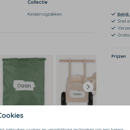
Collectie
Kinderrugzakken
Bekijk
Snel e
Verze
Grati
Prijzen
Cookies
Wij gebruiken cookies en vergelijkbare technieken om een betere