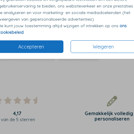
p diverse kleuren en maten
Op d
gebruikerservaring te bieden, ons websiteverkeer en onze prestaties
te analyseren en voor marketing- en sociale mediadoeleinden (het
weergeven van gepersonaliseerde advertenties).
Je kunt jouw toestemming altijd wijzigen of intrekken op ons
ons
cookiebeleid
.
Accepteren
Weigeren
4,17
Gemakkelijk volledig
personaliseren
van de 5 sterren