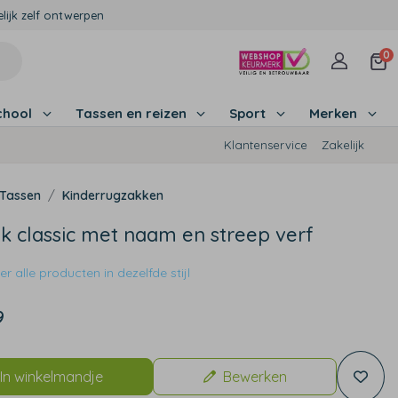
lijk zelf ontwerpen
0
chool
Tassen en reizen
Sport
Merken
Klantenservice
Zakelijk
Tassen
Kinderrugzakken
k classic met naam en streep verf
r alle producten in dezelfde stijl
9
In winkelmandje
Bewerken