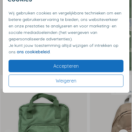
Wij gebruiken cookies en vergelijkbare technieken om een
betere gebruikerservaring te bieden, ons websiteverkeer
en onze prestaties te analyseren en voor marketing- en
sociale mediadoeleinden (het weergeven van
gepersonaliseerde advertenties).
Je kunt jouw toestemming altijd wijzigen of intrekken op
ons
ons cookiebeleid
.
Accepteren
Weigeren
Dit vind je misschien ook leuk
Op diverse k