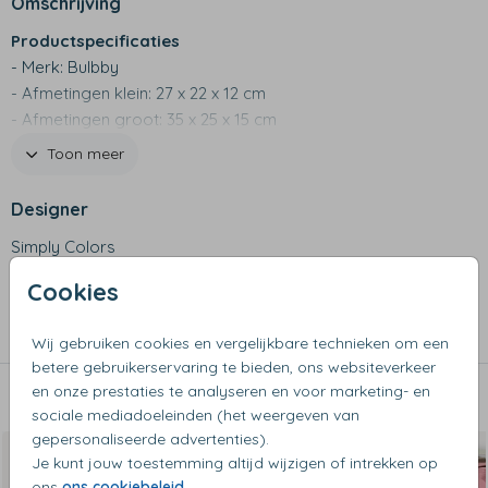
Omschrijving
Productspecificaties
- Merk: Bulbby
- Afmetingen klein: 27 x 22 x 12 cm
- Afmetingen groot: 35 x 25 x 15 cm
- 600 D materiaal
Toon meer
- Waterafstotend
- Binnenvakje met rits
Designer
- Met voorvakje, draaghengsel en twee vaste,
Simply Colors
verstelbare schouderbanden
- Ruime tas, geschikt voor alle leeftijden
Cookies
Collectie
- Niet geschikt voor de wasmachine
Kinderrugzakken
Wij gebruiken cookies en vergelijkbare technieken om een
betere gebruikerservaring te bieden, ons websiteverkeer
en onze prestaties te analyseren en voor marketing- en
Dit vind je misschien ook leuk
sociale mediadoeleinden (het weergeven van
gepersonaliseerde advertenties).
Je kunt jouw toestemming altijd wijzigen of intrekken op
ons
ons cookiebeleid
.