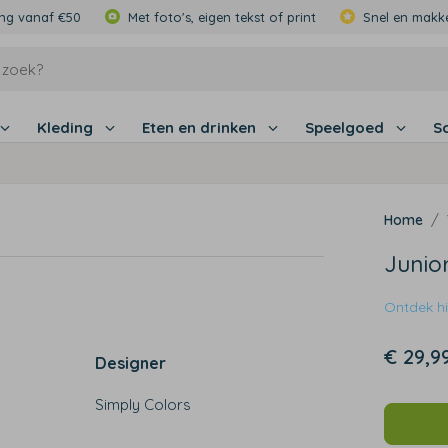
ing vanaf €50
Met foto's, eigen tekst of print
Snel en makke
Kleding
Eten en drinken
Speelgoed
S
Junio
Ontdek hie
€ 29,9
Designer
Simply Colors