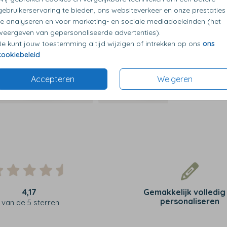
Op diverse kleuren en maten
Op d
gebruikerservaring te bieden, ons websiteverkeer en onze prestaties
te analyseren en voor marketing- en sociale mediadoeleinden (het
weergeven van gepersonaliseerde advertenties).
Je kunt jouw toestemming altijd wijzigen of intrekken op ons
ons
cookiebeleid
.
Accepteren
Weigeren
4,17
Gemakkelijk volledig
personaliseren
van de 5 sterren