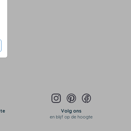
iverse kleuren en maten
 te
Volg ons
en blijf op de hoogte