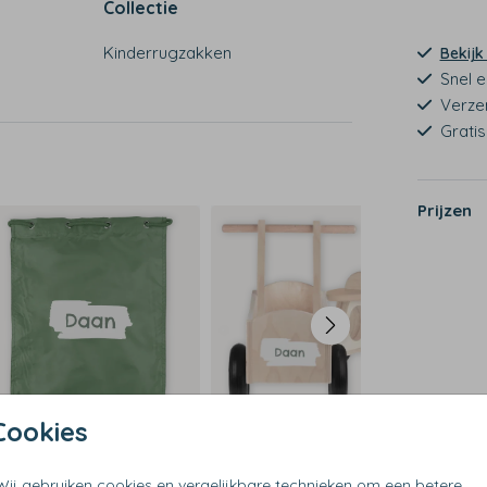
Collectie
Kinderrugzakken
Bekijk
Snel e
Verze
Grati
Prijzen
Cookies
Wij gebruiken cookies en vergelijkbare technieken om een betere