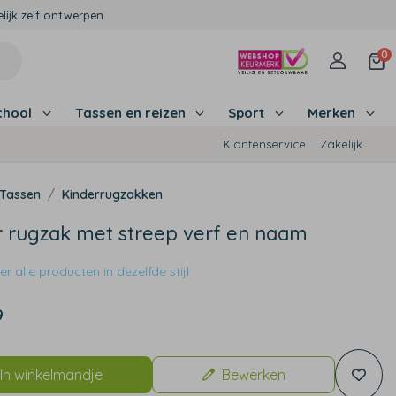
lijk zelf ontwerpen
0
chool
Tassen en reizen
Sport
Merken
Klantenservice
Zakelijk
Tassen
Kinderrugzakken
r rugzak met streep verf en naam
r alle producten in dezelfde stijl
9
In winkelmandje
Bewerken