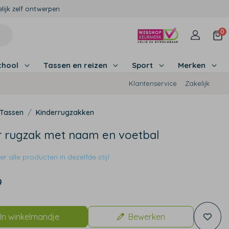
lijk zelf ontwerpen
0
chool
Tassen en reizen
Sport
Merken
Klantenservice
Zakelijk
Tassen
Kinderrugzakken
r rugzak met naam en voetbal
r alle producten in dezelfde stijl
9
In winkelmandje
Bewerken