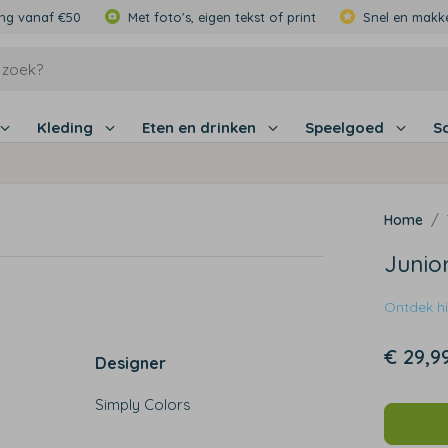
ing vanaf €50
Met foto's, eigen tekst of print
Snel en makke
Kleding
Eten en drinken
Speelgoed
S
Junio
Ontdek hie
€ 29,9
Designer
Simply Colors