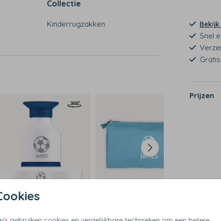
Collectie
Kinderrugzakken
Bekijk
Snel e
Verze
Grati
Prijzen
Cookies
Wij gebruiken cookies en vergelijkbare technieken om een betere