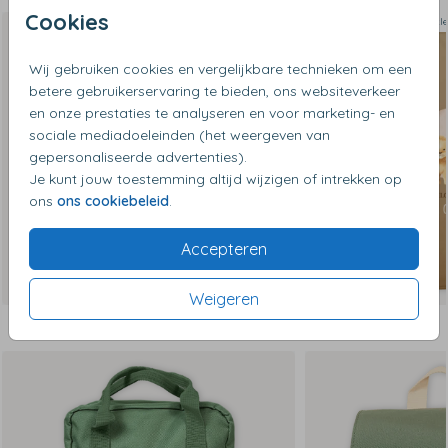
Cookies
Herinneringskist groot
Op diverse k
Wij gebruiken cookies en vergelijkbare technieken om een
betere gebruikerservaring te bieden, ons websiteverkeer
en onze prestaties te analyseren en voor marketing- en
sociale mediadoeleinden (het weergeven van
gepersonaliseerde advertenties).
Je kunt jouw toestemming altijd wijzigen of intrekken op
ons
ons cookiebeleid
.
Accepteren
Weigeren
Dit vind je misschien ook leuk