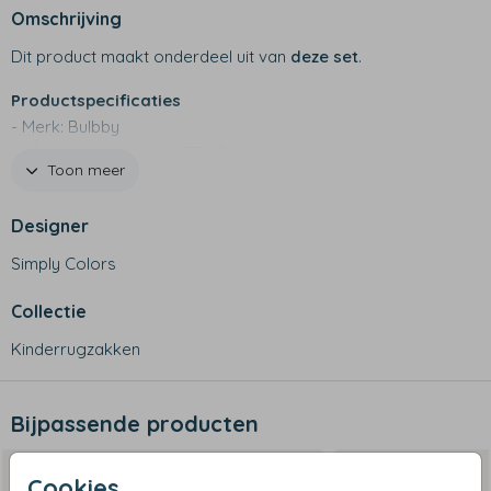
Omschrijving
Dit product maakt onderdeel uit van
deze set
.
Productspecificaties
- Merk: Bulbby
- Afmetingen medium: 37 x 26 x 16 cm
Toon meer
- Afmetingen large: 42 x 34 x 15 cm
- 600 D materiaal
Designer
- Waterafstotend
- Buitenvak met rits
Simply Colors
- Handig klein binnenvakje met rits
- Stevige, verstelbare schouderbanden
Collectie
- Sterke kwaliteit
Kinderrugzakken
- Niet geschikt voor de wasmachine
Bijpassende producten
Cookies