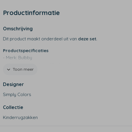
Productinformatie
Omschrijving
Dit product maakt onderdeel uit van
deze set
.
Productspecificaties
- Merk: Bulbby
- Afmetingen medium: 37 x 26 x 16 cm
Toon meer
- Afmetingen large: 42 x 34 x 15 cm
- 600 D materiaal
Designer
- Waterafstotend
- Buitenvak met rits
Simply Colors
- Handig klein binnenvakje met rits
- Stevige, verstelbare schouderbanden
Collectie
- Sterke kwaliteit
Kinderrugzakken
- Niet geschikt voor de wasmachine