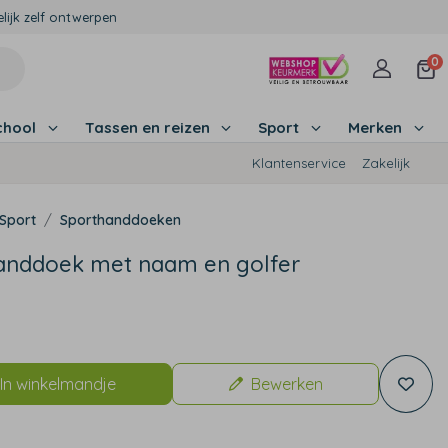
lijk zelf ontwerpen
0
chool
Tassen en reizen
Sport
Merken
Klantenservice
Zakelijk
Sport
Sporthanddoeken
anddoek met naam en golfer
In winkelmandje
Bewerken