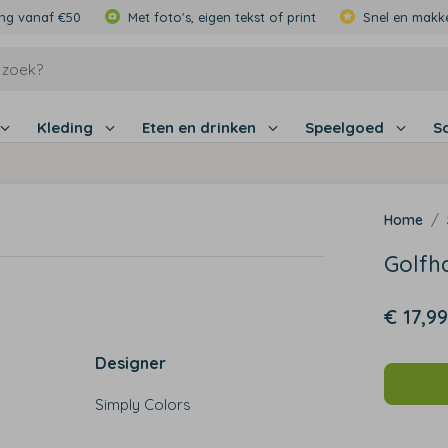
ing vanaf €50
Met foto's, eigen tekst of print
Snel en makke
Kleding
Eten en drinken
Speelgoed
S
Golfh
€ 17,99
Designer
Simply Colors