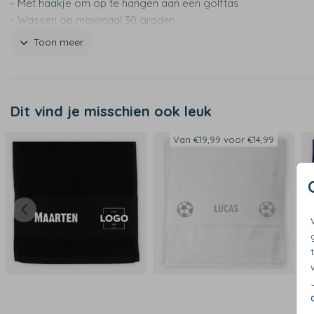
- Met haakje om op te hangen aan een golftas
- Wassen op maximaal 30 graden
- Niet geschikt voor de wasdroger
Toon meer
Dit vind je misschien ook leuk
Van €19,99 voor €14,99