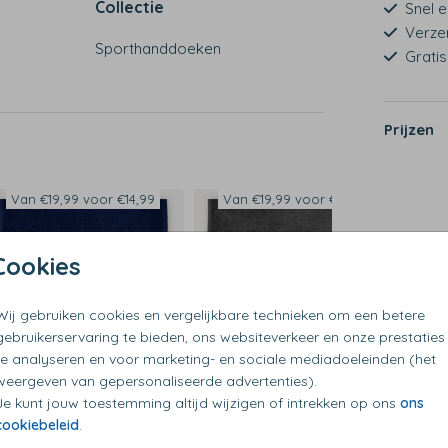
Collectie
Snel e
Verze
Sporthanddoeken
Grati
Prijzen
Van €19,99 voor €14,99
Van €19,99 voor €14,99
Cookies
Wij gebruiken cookies en vergelijkbare technieken om een betere
gebruikerservaring te bieden, ons websiteverkeer en onze prestaties
te analyseren en voor marketing- en sociale mediadoeleinden (het
weergeven van gepersonaliseerde advertenties).
Je kunt jouw toestemming altijd wijzigen of intrekken op ons
ons
cookiebeleid
.