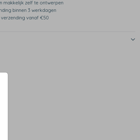
n makkelijk zelf te ontwerpen
nding binnen 3 werkdagen
s verzending vanaf €50