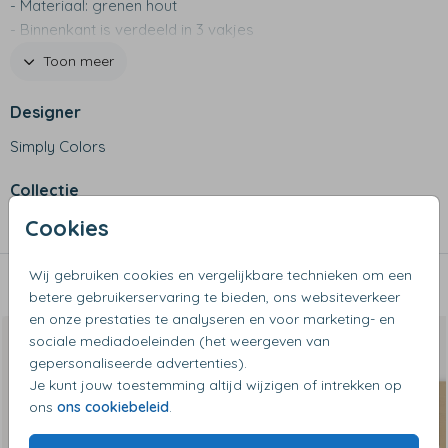
- Materiaal: grenen hout
- Binnenkant is verdeeld in 3 vakjes
- Met klepdeksel en metalen slotje
Toon meer
- Design wordt rechstreeks op het hout gedrukt
- Let op: Het betreft een natuurproduct, dus kleur en
Designer
afwerking kan licht verschillen
Simply Colors
Collectie
Cookies
Tekendozen
Wij gebruiken cookies en vergelijkbare technieken om een
Dit vind je misschien ook leuk
betere gebruikerservaring te bieden, ons websiteverkeer
en onze prestaties te analyseren en voor marketing- en
sociale mediadoeleinden (het weergeven van
gepersonaliseerde advertenties).
Je kunt jouw toestemming altijd wijzigen of intrekken op
ons
ons cookiebeleid
.