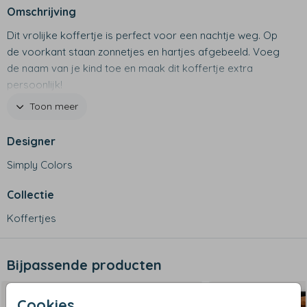
Omschrijving
Dit vrolijke koffertje is perfect voor een nachtje weg. Op
de voorkant staan zonnetjes en hartjes afgebeeld. Voeg
de naam van je kind toe en maak dit koffertje extra
persoonlijk!
Dit product maakt onderdeel uit van
deze set
.
Toon meer
Productspecificaties
Designer
- Merk: Bulbby
- Afmetingen: 38 x 27 x 11 cm
Simply Colors
- Materiaal: stevig canvas
- Waterafstotend
Collectie
- Niet geschikt voor de wasmachine
Koffertjes
Bijpassende producten
Cookies