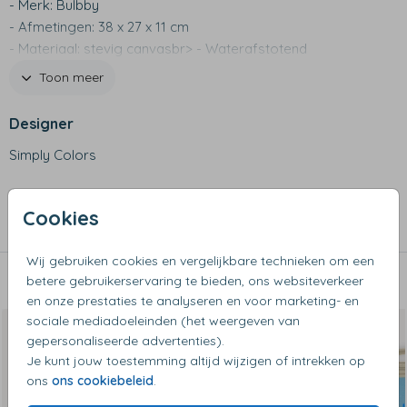
- Merk: Bulbby
- Afmetingen: 38 x 27 x 11 cm
- Materiaal: stevig canvasbr> - Waterafstotend
- Niet geschikt voor de wasmachine
Toon meer
Designer
Simply Colors
Collectie
Cookies
Koffertjes
Wij gebruiken cookies en vergelijkbare technieken om een
betere gebruikerservaring te bieden, ons websiteverkeer
Dit vind je misschien ook leuk
en onze prestaties te analyseren en voor marketing- en
sociale mediadoeleinden (het weergeven van
gepersonaliseerde advertenties).
Je kunt jouw toestemming altijd wijzigen of intrekken op
ons
ons cookiebeleid
.