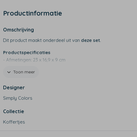
Productinformatie
Omschrijving
Dit product maakt onderdeel uit van
deze set
.
Productspecificaties
- Afmetingen: 23 x 16,9 x 9 cm
- Materiaal: grenen hout
Toon meer
- Met een mooi leren handvat
- Rechtstreeks bedrukt op hout
Designer
Simply Colors
Collectie
Koffertjes