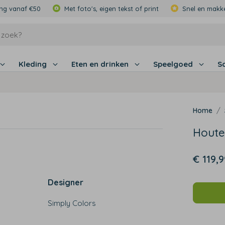
ing vanaf €50
Met foto's, eigen tekst of print
Snel en makke
Kleding
Eten en drinken
Speelgoed
S
Houte
€ 119,9
Designer
Simply Colors