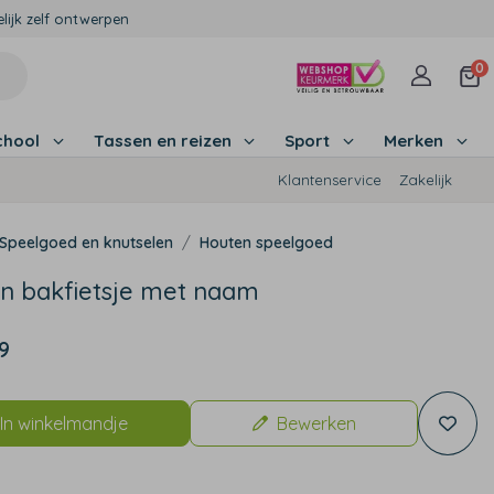
lijk zelf ontwerpen
0
chool
Tassen en reizen
Sport
Merken
Klantenservice
Zakelijk
Speelgoed en knutselen
Houten speelgoed
n bakfietsje met naam
9
In winkelmandje
Bewerken