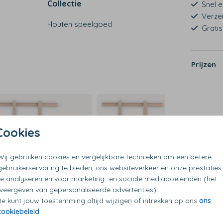
Collectie
Snel e
Verze
Houten speelgoed
strepen
Grati
Prijzen
Cookies
Wij gebruiken cookies en vergelijkbare technieken om een betere
gebruikerservaring te bieden, ons websiteverkeer en onze prestaties
te analyseren en voor marketing- en sociale mediadoeleinden (het
weergeven van gepersonaliseerde advertenties).
Je kunt jouw toestemming altijd wijzigen of intrekken op ons
ons
cookiebeleid
.