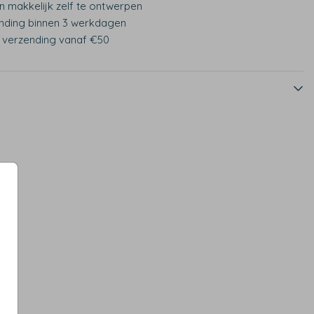
n makkelijk zelf te ontwerpen
nding binnen 3 werkdagen
s verzending vanaf €50