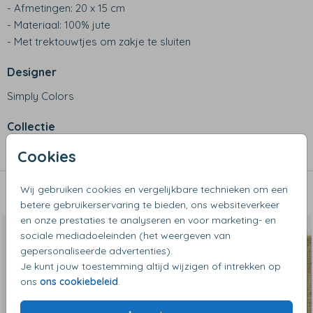
- Afmetingen: 20 x 15 cm
- Materiaal: 100% jute
- Met trektouwtjes om zakje te sluiten
Designer
Simply Colors
Collectie
Pepernoten zakjes
Cookies
Wij gebruiken cookies en vergelijkbare technieken om een
Dit vind je misschien ook leuk
betere gebruikerservaring te bieden, ons websiteverkeer
en onze prestaties te analyseren en voor marketing- en
sociale mediadoeleinden (het weergeven van
gepersonaliseerde advertenties).
Je kunt jouw toestemming altijd wijzigen of intrekken op
ons
ons cookiebeleid
.